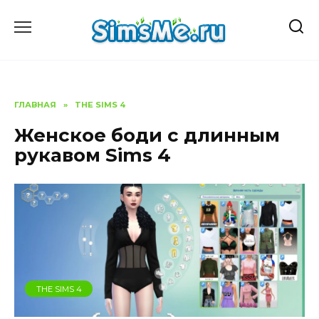
Перейти
к
содержанию
ГЛАВНАЯ
»
THE SIMS 4
Женское боди с длинным
рукавом Sims 4
THE SIMS 4