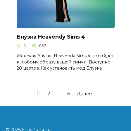
Блузка Heavendy Sims 4
0
857
Женская блузка Heavendy Sims 4 подойдет
к любому образу вашей симки. Доступно
20 цветов. Как установить мод Блузка
Пагинация
1
2
…
6
Далее
записей
© 2026 SimsPortal.ru