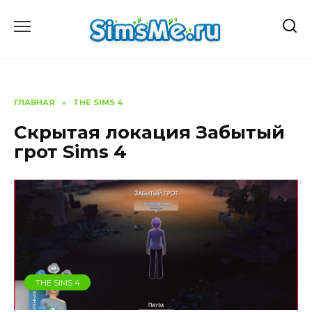
Перейти
к
содержанию
ГЛАВНАЯ
»
THE SIMS 4
Скрытая локация Забытый
грот Sims 4
THE SIMS 4