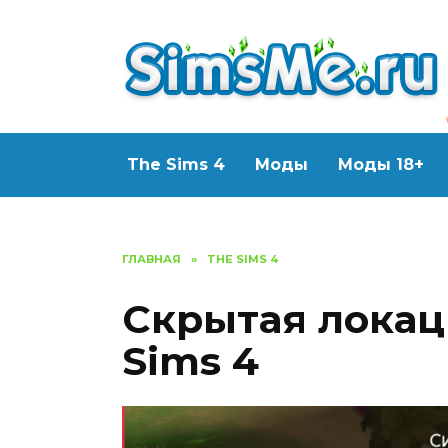
Перейти
к
содержанию
The Sims 4
Моды
Моды 18+
ГЛАВНАЯ
»
THE SIMS 4
Скрытая локац
Sims 4