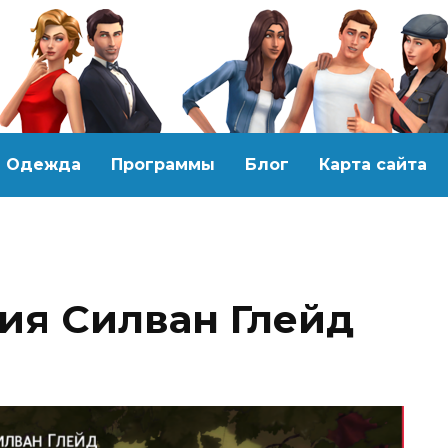
Одежда
Программы
Блог
Карта сайта
ия Силван Глейд