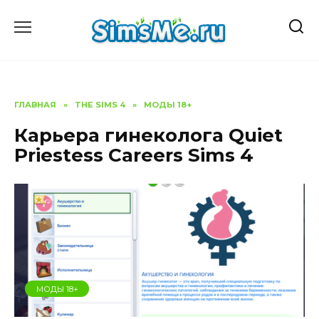
Перейти
к
содержанию
ГЛАВНАЯ
»
THE SIMS 4
»
МОДЫ 18+
Карьера гинеколога Quiet
Priestess Careers Sims 4
МОДЫ 18+