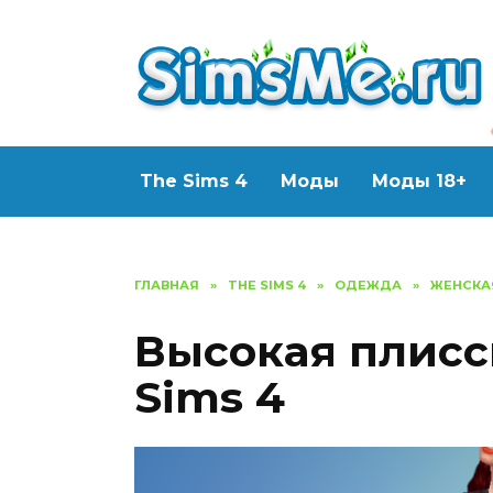
Перейти
к
содержанию
The Sims 4
Моды
Моды 18+
ГЛАВНАЯ
»
THE SIMS 4
»
ОДЕЖДА
»
ЖЕНСКА
Высокая плисс
Sims 4