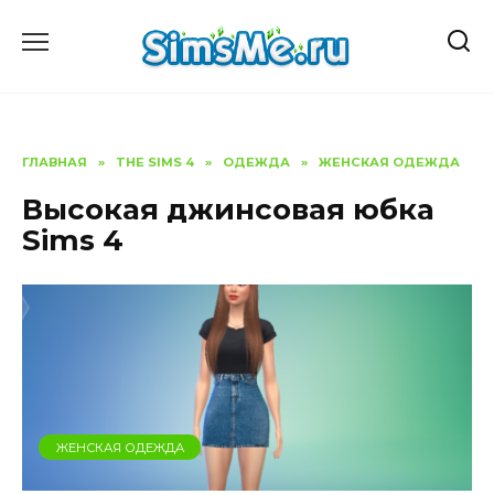
Перейти
к
содержанию
ГЛАВНАЯ
»
THE SIMS 4
»
ОДЕЖДА
»
ЖЕНСКАЯ ОДЕЖДА
Высокая джинсовая юбка
Sims 4
ЖЕНСКАЯ ОДЕЖДА