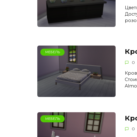
Цвет
Дост
розо
Кр
МЕБЕЛЬ
0
Крова
Стои
Almo
Кро
МЕБЕЛЬ
0