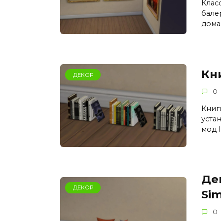
Клас
бале
дома
Кни
ДЕКОР
0
Книги
уста
мод 
Де
ДЕКОР
Sim
0