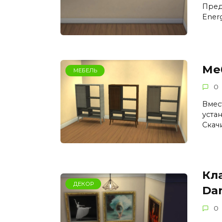
Пред
Ener
Ме
МЕБЕЛЬ
0
Вмес
уста
Скач
Кл
ДЕКОР
Dan
0