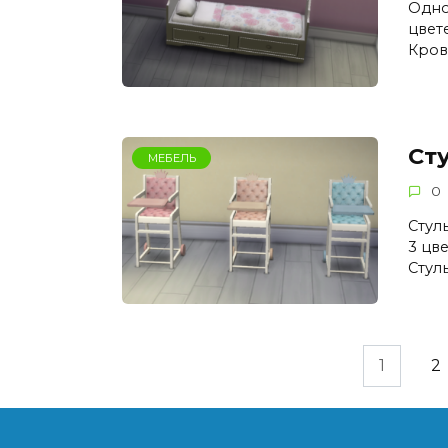
Одно
цвете
Кров
Ст
МЕБЕЛЬ
0
Стул
3 цве
Стул
Пагинация
1
2
записей